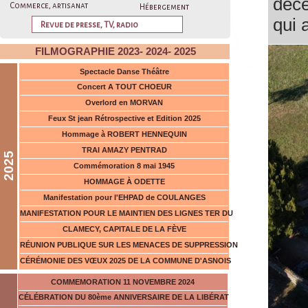
décé
Commerce, artisanat
Hébergement
qui 
Revue de presse, TV, radio
ave
FILMOGRAPHIE 2023- 2024- 2025
festi
Spectacle Danse Théâtre
Long
Concert A TOUT CHOEUR
d'AS
Overlord en MORVAN
Feux St jean Rétrospective et Edition 2025
et l
Hommage à ROBERT HENNEQUIN
fête
TRAI AMAZY PENTRAD
2025
"SQ
Commémoration 8 mai 1945
HOMMAGE À ODETTE
Ce f
Manifestation pour l'EHPAD de COULANGES
veut
MANIFESTATION POUR LE MAINTIEN DES LIGNES TER DU
du v
CLAMECY, CAPITALE DE LA FÈVE
RÉUNION PUBLIQUE SUR LES MENACES DE SUPPRESSION
CÉRÉMONIE DES VŒUX 2025 DE LA COMMUNE D'ASNOIS
COMMEMORATION 11 NOVEMBRE 2024
CÉLÉBRATION DU 80ème ANNIVERSAIRE DE LA LIBÉRAT